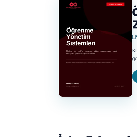
L
Ku
ge