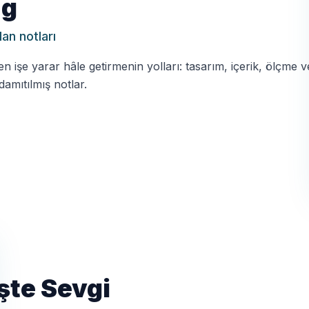
ng
n notları
işe yarar hâle getirmenin yolları: tasarım, içerik, ölçme ve
amıtılmış notlar.
İşte Sevgi