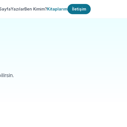
Sayfa
Yazılar
Ben Kimim?
Kitaplarım
İletişim
lirsin.