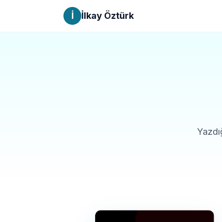
İ
İlkay Öztürk
Yazdığ