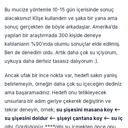
Bu mucize yöntemle 10-15 gün içerisinde sonuç
alacaksınız! Klişe kullandım ve şaka bir yana ama
sonuç gerçekten de böyle arkadaşlar. Amerika’da
yapılan bir araştırmada 300 kişide deneye
katılanların %90’ında olumlu sonuçlar elde edilmiş.
Ben de denedim oldu. Artık daha çok su içiyorum,
uykuya daha dertsiz tasasız dalıyorum :).
Ancak ufak bir ince nokta var, hedefi sakın yanlış
belirlemeyin, örneğin daha çok su içeceğim dediniz
ama başaramadınız. Hedefi onu tetikleyecek
unsurlara bir adım geriye çekerek değiştirin ve
tekrar deneyin, örnek;
su şişesini masana koy <–
su şişesini doldur <– şişeyi çantana koy <– su iç
gibi. Gördüğünüz ****gibi su içmekten önce onu