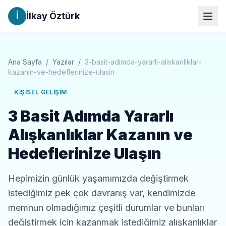
İ
İlkay Öztürk
Ana Sayfa
/
Yazılar
/
3-basit-adimda-yararli-aliskanliklar-
kazanin-ve-hedeflerinize-ulasin
KIŞISEL GELIŞIM
3 Basit Adımda Yararlı
Alışkanlıklar Kazanın ve
Hedeflerinize Ulaşın
Hepimizin günlük yaşamımızda değiştirmek
istediğimiz pek çok davranış var, kendimizde
memnun olmadığımız çeşitli durumlar ve bunları
değiştirmek için kazanmak istediğimiz alışkanlıklar