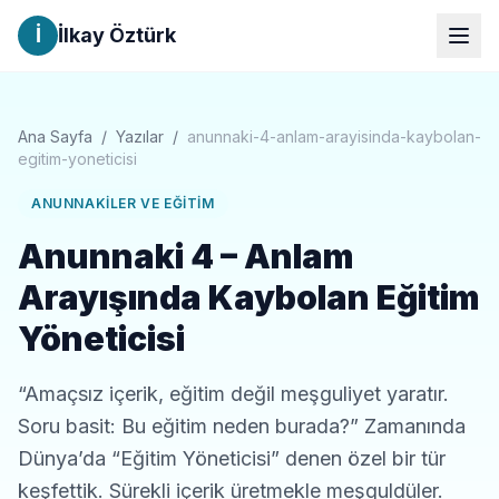
İ
İlkay Öztürk
Ana Sayfa
/
Yazılar
/
anunnaki-4-anlam-arayisinda-kaybolan-
egitim-yoneticisi
ANUNNAKILER VE EĞITIM
Anunnaki 4 – Anlam
Arayışında Kaybolan Eğitim
Yöneticisi
“Amaçsız içerik, eğitim değil meşguliyet yaratır.
Soru basit: Bu eğitim neden burada?” Zamanında
Dünya’da “Eğitim Yöneticisi” denen özel bir tür
keşfettik. Sürekli içerik üretmekle meşguldüler.