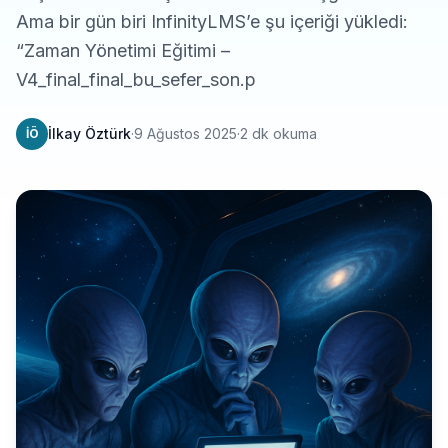
Ama bir gün biri InfinityLMS’e şu içeriği yükledi:
“Zaman Yönetimi Eğitimi –
V4_final_final_bu_sefer_son.p
İlkay Öztürk
·
9 Ağustos 2025
·
2 dk okuma
İÖ