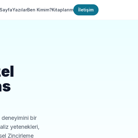
Sayfa
Yazılar
Ben Kimim?
Kitaplarım
İletişim
el
ns
 deneyimini bir
liz yetenekleri,
sel Zincirleme