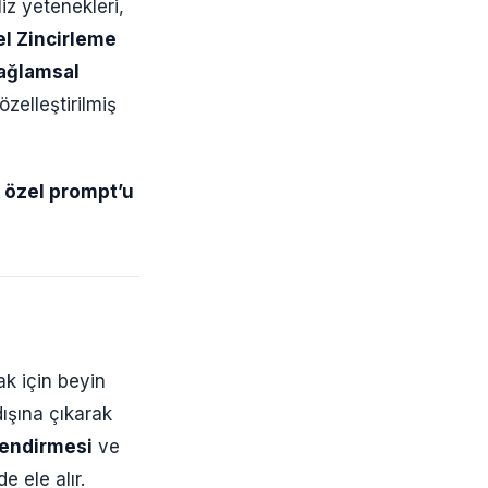
iz yetenekleri,
el Zincirleme
ağlamsal
özelleştirilmiş
 özel prompt’u
ak için beyin
dışına çıkarak
lendirmesi
ve
e ele alır.