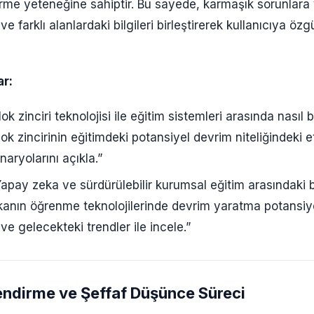
rme yeteneğine sahiptir. Bu sayede, karmaşık sorunlara y
e farklı alanlardaki bilgileri birleştirerek kullanıcıya özg
r:
ok zinciri teknolojisi ile eğitim sistemleri arasında nasıl b
lok zincirinin eğitimdeki potansiyel devrim niteliğindeki et
aryolarını açıkla.”
apay zeka ve sürdürülebilir kurumsal eğitim arasındaki b
kanın öğrenme teknolojilerinde devrim yaratma potansiye
e gelecekteki trendler ile incele.”
endirme ve Şeffaf Düşünce Süreci