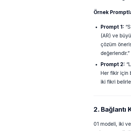
Örnek Promptla
Prompt 1:
“Se
(AR) ve büyük
çözüm önerisi
değerlendir.”
Prompt 2:
“L
Her fikir için
iki fikri bel
2. Bağlantı
01 modeli, iki 