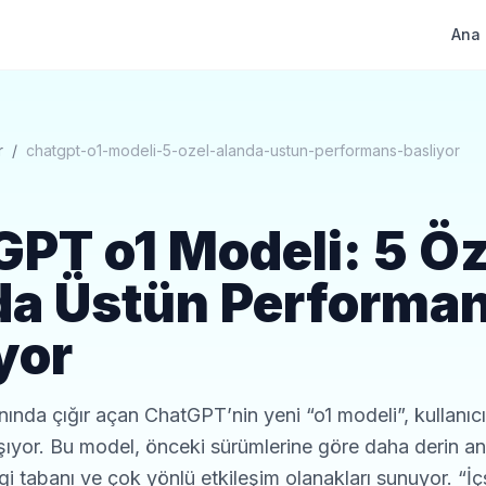
Ana 
r
/
chatgpt-o1-modeli-5-ozel-alanda-ustun-performans-basliyor
PT o1 Modeli: 5 Öz
da Üstün Performa
yor
ında çığır açan ChatGPT’nin yeni “o1 modeli”, kullanıcı
şıyor. Bu model, önceki sürümlerine göre daha derin ana
lgi tabanı ve çok yönlü etkileşim olanakları sunuyor. “İç