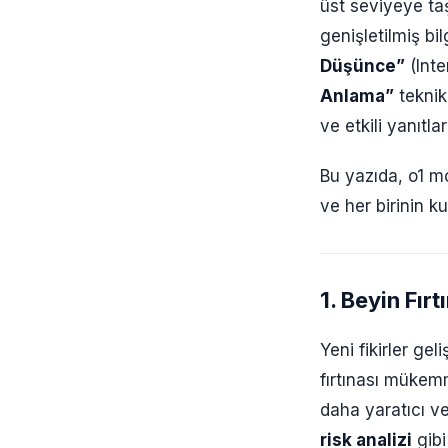
üst seviyeye ta
genişletilmiş bi
Düşünce”
(Inte
Anlama”
teknikl
ve etkili yanıtlar
Bu yazıda, o1 mo
ve her birinin k
1. Beyin Fır
Yeni fikirler ge
fırtınası mükemm
daha yaratıcı ve
risk analizi
gibi