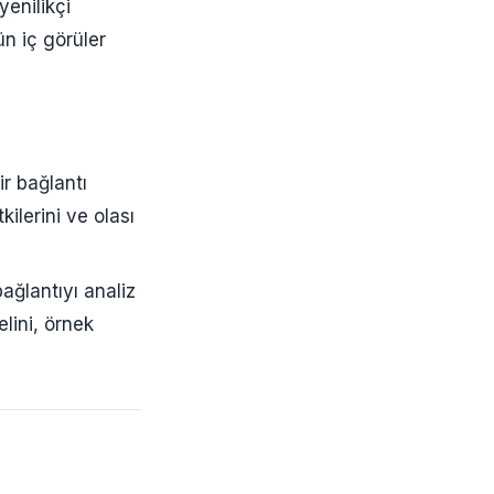
enilikçi
ün iç görüler
ir bağlantı
kilerini ve olası
ağlantıyı analiz
lini, örnek