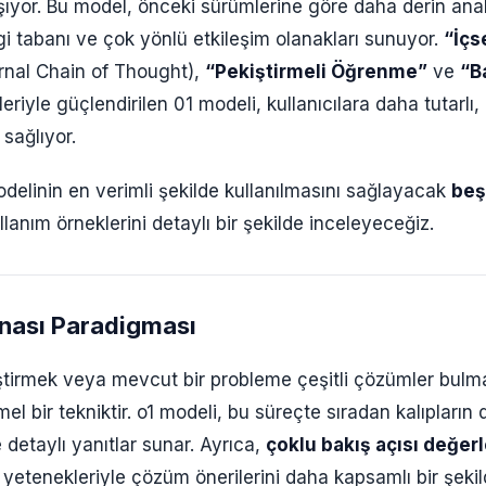
şıyor. Bu model, önceki sürümlerine göre daha derin anal
lgi tabanı ve çok yönlü etkileşim olanakları sunuyor.
“İçs
rnal Chain of Thought),
“Pekiştirmeli Öğrenme”
ve
“B
eriyle güçlendirilen 01 modeli, kullanıcılara daha tutarlı, 
 sağlıyor.
delinin en verimli şekilde kullanılmasını sağlayacak
beş
ullanım örneklerini detaylı bir şekilde inceleyeceğiz.
tınası Paradigması
liştirmek veya mevcut bir probleme çeşitli çözümler bulm
el bir tekniktir. o1 modeli, bu süreçte sıradan kalıpların 
 detaylı yanıtlar sunar. Ayrıca,
çoklu bakış açısı değer
 yetenekleriyle çözüm önerilerini daha kapsamlı bir şekild