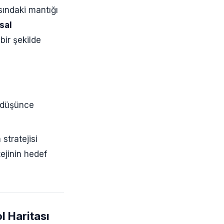
sındaki mantığı
sal
 bir şekilde
l düşünce
stratejisi
ejinin hedef
l Haritası