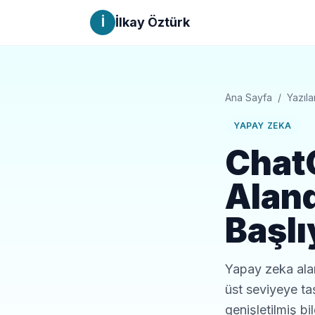
İ
İlkay Öztürk
Ana Sayfa
/
Yazıla
YAPAY ZEKA
ChatG
Alan
Başlı
Yapay zeka alan
üst seviyeye ta
genişletilmiş bi