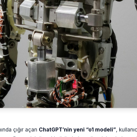
ında çığır açan
ChatGPT’nin yeni “o1 modeli”
, kullanı