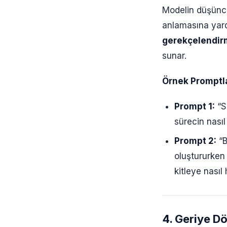
Modelin düşünce 
anlamasına yard
gerekçelendi
sunar.
Örnek Promptla
Prompt 1:
“S
sürecin nası
Prompt 2:
“B
oluştururken 
kitleye nasıl
4. Geriye Dö