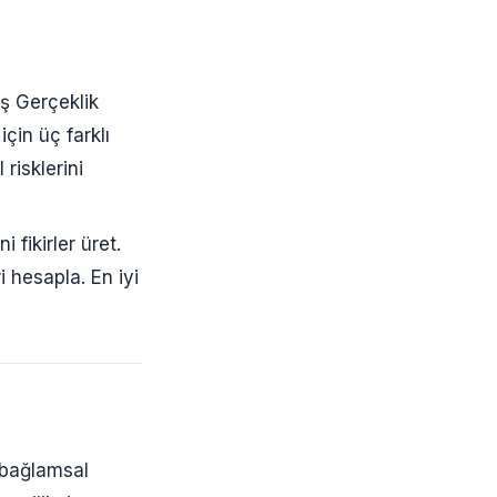
ış Gerçeklik
için üç farklı
risklerini
 fikirler üret.
ri hesapla. En iyi
 bağlamsal