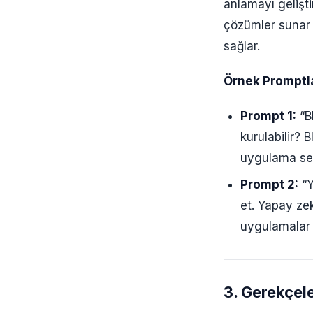
anlamayı gelişti
çözümler sunar v
sağlar.
Örnek Promptla
Prompt 1:
“Bl
kurulabilir? B
uygulama sen
Prompt 2:
“Y
et. Yapay ze
uygulamalar v
3. Gerekçel