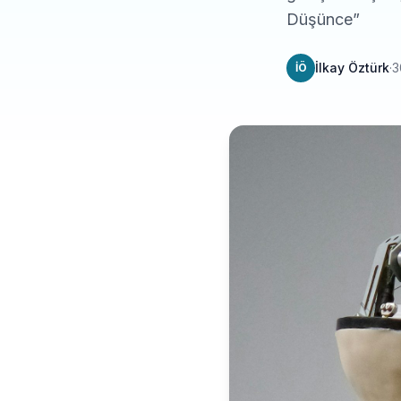
Düşünce”
İlkay Öztürk
·
3
İÖ