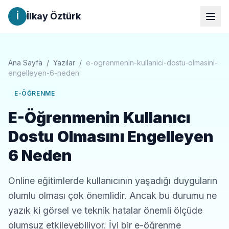
İ
İlkay Öztürk
Ana Sayfa
/
Yazılar
/
e-ogrenmenin-kullanici-dostu-olmasini-
engelleyen-6-neden
E-ÖĞRENME
E-Öğrenmenin Kullanıcı
Dostu Olmasını Engelleyen
6 Neden
Online eğitimlerde kullanıcının yaşadığı duyguların
olumlu olması çok önemlidir. Ancak bu durumu ne
yazık ki görsel ve teknik hatalar önemli ölçüde
olumsuz etkileyebiliyor. İyi bir e-öğrenme