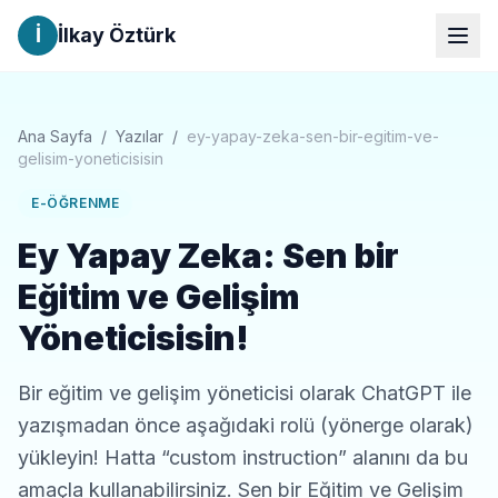
İ
İlkay Öztürk
Ana Sayfa
/
Yazılar
/
ey-yapay-zeka-sen-bir-egitim-ve-
gelisim-yoneticisisin
E-ÖĞRENME
Ey Yapay Zeka: Sen bir
Eğitim ve Gelişim
Yöneticisisin!
Bir eğitim ve gelişim yöneticisi olarak ChatGPT ile
yazışmadan önce aşağıdaki rolü (yönerge olarak)
yükleyin! Hatta “custom instruction” alanını da bu
amaçla kullanabilirsiniz. Sen bir Eğitim ve Gelişim