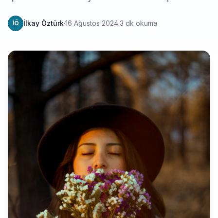
İlkay Öztürk
·
16 Ağustos 2024
·
3 dk okuma
İÖ