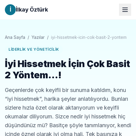
İ
İlkay Öztürk
Ana Sayfa
/
Yazılar
/
iyi-hissetmek-icin-cok-basit-2-yontem
LIDERLIK VE YÖNETICILIK
İyi Hissetmek İçin Çok Basit
2 Yöntem…!
Geçenlerde çok keyifli bir sunuma katıldım, konu
“iyi hissetmek”, harika şeyler anlatılıyordu. Bunları
sizlere hızla özet olarak aktarıyorum ve keyifli
okumalar diliyorum. Sizce nedir iyi hissetmek hiç
düşündünüz mü? Basitçe şöyle tanımlanıyor, kendi
içinde öznel olarak iyi olma hali. Tek başınıza k