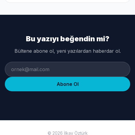
Sunun!
Bu yazıyı beğendin mi?
Bültene abone ol, yeni yazılardan haberdar ol.
Abone Ol
©
2026
İlkay Öztürk