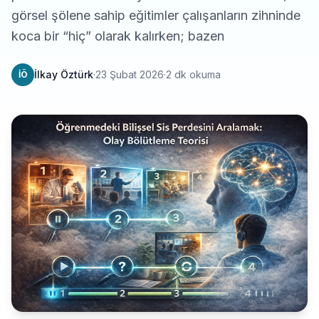
görsel şölene sahip eğitimler çalışanların zihninde
koca bir “hiç” olarak kalırken; bazen
İlkay Öztürk
·
23 Şubat 2026
·
2 dk okuma
İÖ