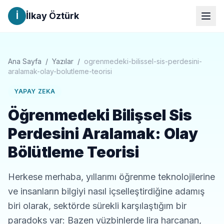
İ
İlkay Öztürk
Ana Sayfa
/
Yazılar
/
ogrenmedeki-bilissel-sis-perdesini-
aralamak-olay-bolutleme-teorisi
YAPAY ZEKA
Öğrenmedeki Bilişsel Sis
Perdesini Aralamak: Olay
Bölütleme Teorisi
Herkese merhaba, yıllarımı öğrenme teknolojilerine
ve insanların bilgiyi nasıl içselleştirdiğine adamış
biri olarak, sektörde sürekli karşılaştığım bir
paradoks var: Bazen yüzbinlerde lira harcanan,