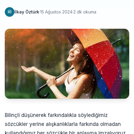
İlkay Öztürk
·
15 Ağustos 2024
·
2 dk okuma
İÖ
Bilinçli düşünerek farkındalıkla söylediğimiz
sözcükler yerine alışkanlıklarla farkında olmadan
kullandığımız her sözcükle bir anlaşma imzalıyoruz.