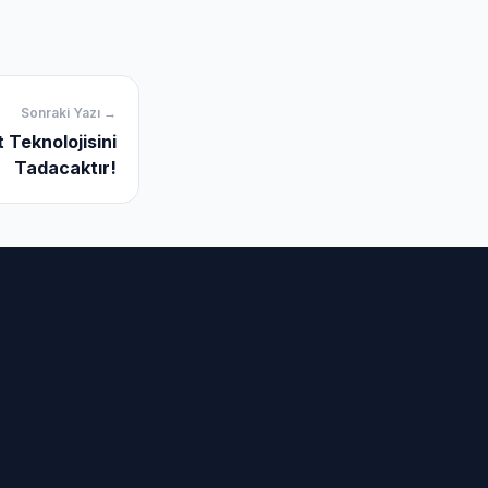
Sonraki Yazı →
 Teknolojisini
Tadacaktır!