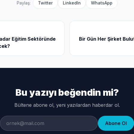
Paylaş:
Twitter
LinkedIn
WhatsApp
Kadar Eğitim Sektöründe
Bir Gün Her Şirket Bulut
cek?
Bu yazıyı beğendin mi?
Bültene abone ol, yeni yazılardan haberdar ol.
Abone Ol