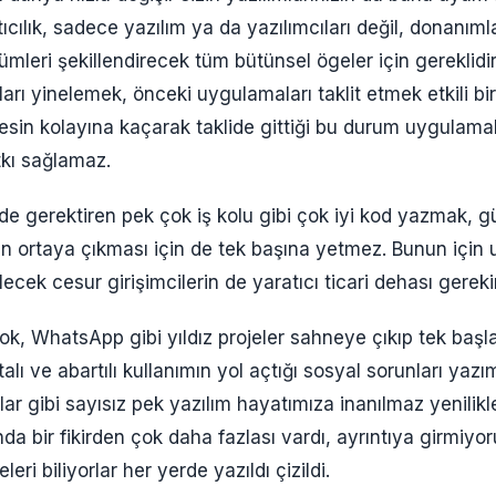
ıcılık, sadece yazılım ya da yazılımcıları değil, donanımla
ümleri şekillendirecek tüm bütünsel ögeler için gereklid
ları yinelemek, önceki uygulamaları taklit etmek etkili b
esin kolayına kaçarak taklide gittiği bu durum uygulam
tkı sağlamaz.
nde gerektiren pek çok iş kolu gibi çok iyi kod yazmak, 
n ortaya çıkması için de tek başına yetmez. Bunun için 
cek cesur girişimcilerin de yaratıcı ticari dehası gerekir
k, WhatsApp gibi yıldız projeler sahneye çıkıp tek başl
talı ve abartılı kullanımın yol açtığı sosyal sorunları yazı
ar gibi sayısız pek yazılım hayatımıza inanılmaz yenilikler
da bir fikirden çok daha fazlası vardı, ayrıntıya girmiyo
leri biliyorlar her yerde yazıldı çizildi.