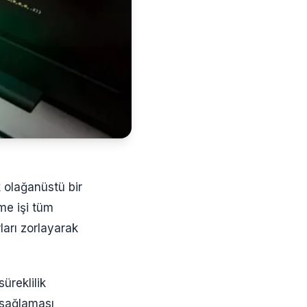
 olağanüstü bir
rme işi tüm
rları zorlayarak
üreklilik
m sağlaması