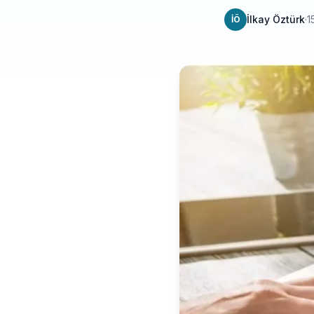
İlkay Öztürk
·
1
İÖ