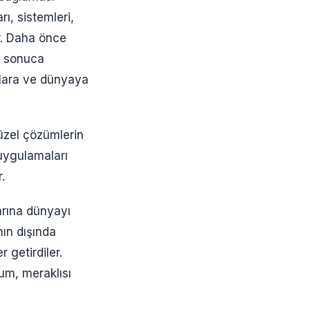
rı, sistemleri,
ir. Daha önce
ir sonuca
alara ve dünyaya
güzel çözümlerin
uygulamaları
.
arına dünyayı
mın dışında
 getirdiler.
rum, meraklısı