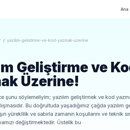
Ana 
r
/
yazilim-gelistirme-ve-kod-yazmak-uzerine
ım Geliştirme ve K
ak Üzerine!
e şunu söylemeliyim; yazılım geliştirmek ve kod yazm
çalışmasıdır. Bu doğrultuda yaşadığımız çağda yazılım ge
şın yüreklilik ve sabırla zamanın koşullarını ve teknik sın
amızı değiştirmektedir. Üstelik bu