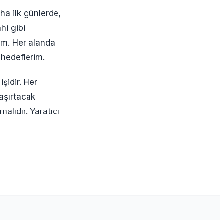
ha ilk günlerde,
hi gibi
ım. Her alanda
hedeflerim.
işidir. Her
şaşırtacak
alıdır. Yaratıcı