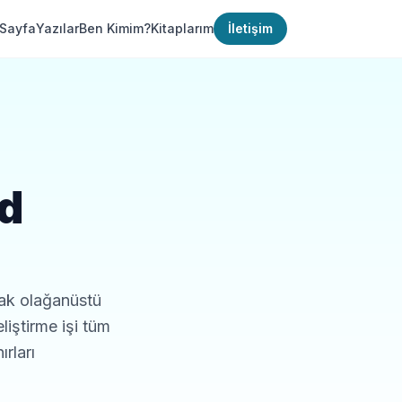
Sayfa
Yazılar
Ben Kimim?
Kitaplarım
İletişim
od
ak olağanüstü
liştirme işi tüm
ırları