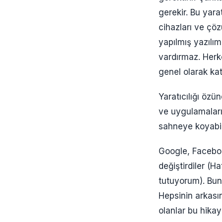
gerekir. Bu yarat
cihazları ve çöz
yapılmış yazılım
vardırmaz. Herk
genel olarak ka
Yaratıcılığı özü
ve uygulamaları
sahneye koyabile
Google, Faceboo
değiştirdiler (Ha
tutuyorum). Bunl
Hepsinin arkasın
olanlar bu hikaye