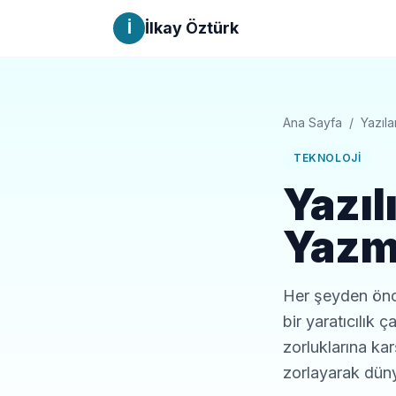
İ
İlkay Öztürk
Ana Sayfa
/
Yazıla
TEKNOLOJI
Yazıl
Yazm
Her şeyden önc
bir yaratıcılık 
zorluklarına kar
zorlayarak düny