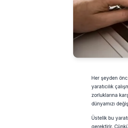
Her şeyden önce
yaratıcılık çalı
zorluklarına karş
dünyamızı değiş
Üstelik bu yarat
gerektirir. Çünk