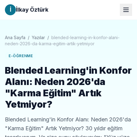
İ
İlkay Öztürk
Ana Sayfa
/
Yazılar
/
blended-learning-in-konfor-alani-
neden-2026-da-karma-egitim-artik-yetmiyor
E-ÖĞRENME
Blended Learning'in Konfor
Alanı: Neden 2026'da
"Karma Eğitim" Artık
Yetmiyor?
Blended Learning'in Konfor Alanı: Neden 2026'da
"Karma Eğitim" Artık Yetmiyor? 30 yıldır eğitim