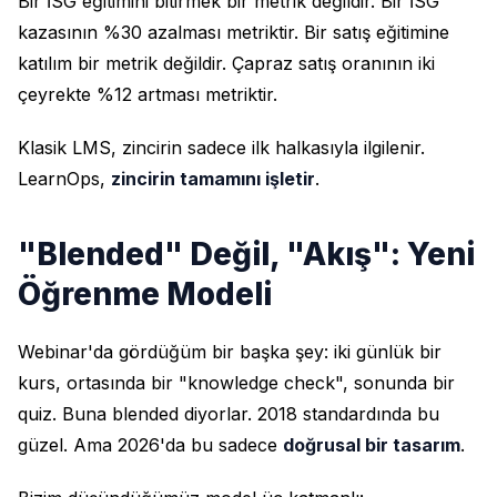
Bir İSG eğitimini bitirmek bir metrik değildir. Bir İSG
kazasının %30 azalması metriktir. Bir satış eğitimine
katılım bir metrik değildir. Çapraz satış oranının iki
çeyrekte %12 artması metriktir.
Klasik LMS, zincirin sadece ilk halkasıyla ilgilenir.
LearnOps,
zincirin tamamını işletir
.
"Blended" Değil, "Akış": Yeni
Öğrenme Modeli
Webinar'da gördüğüm bir başka şey: iki günlük bir
kurs, ortasında bir "knowledge check", sonunda bir
quiz. Buna blended diyorlar. 2018 standardında bu
güzel. Ama 2026'da bu sadece
doğrusal bir tasarım
.