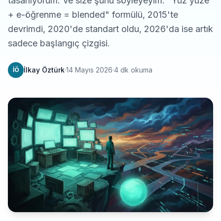
tasarlıyorum. Ve size şunu söyleyeyim: "Yüz yüze
+ e-öğrenme = blended" formülü, 2015'te
devrimdi, 2020'de standart oldu, 2026'da ise artık
sadece başlangıç çizgisi.
İlkay Öztürk
·
14 Mayıs 2026
·
4 dk okuma
İÖ