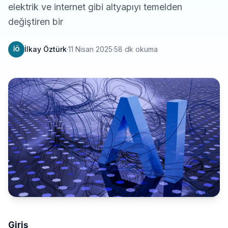
elektrik ve internet gibi altyapıyı temelden
değiştiren bir
İlkay Öztürk
·
11 Nisan 2025
·
58 dk okuma
İÖ
Giriş