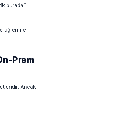
rik burada”
ece öğrenme
 On-Prem
tleridir. Ancak