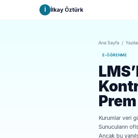
İ
İlkay Öztürk
Ana Sayfa
/
Yazıla
E-ÖĞRENME
LMS’l
Kontr
Prem 
Kurumlar veri g
Sunucuların ofis
Ancak bu yanıl