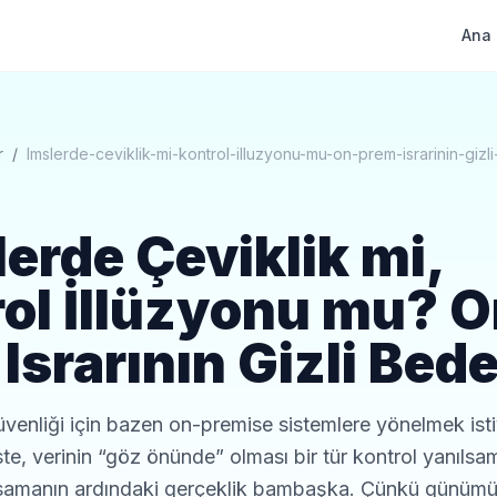
Ana 
r
/
lmslerde-ceviklik-mi-kontrol-illuzyonu-mu-on-prem-israrinin-gizli
erde Çeviklik mi,
ol İllüzyonu mu? O
Israrının Gizli Bede
üvenliği için bazen on-premise sistemlere yönelmek isti
te, verinin “göz önünde” olması bir tür kontrol yanılsam
samanın ardındaki gerçeklik bambaşka. Çünkü günümü