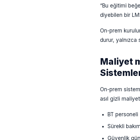
“Bu eğitimi beğ
diyebilen bir L
On-prem kurulum
durur, yalnızca
Maliyet 
Sistemle
On-prem sisteml
asıl gizli maliyet
BT personeli
Sürekli bakı
Güvenlik gün