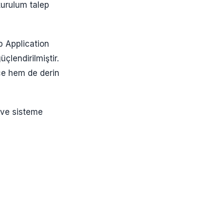
kurulum talep
b Application
üçlendirilmiştir.
çe hem de derin
 ve sisteme