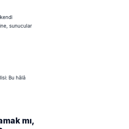
 kendi
sine, sunucular
si: Bu hâlâ
şamak mı,