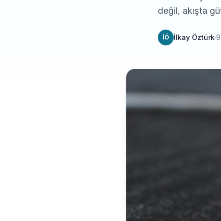
değil, akışta gü
İlkay Öztürk
·
9
İÖ