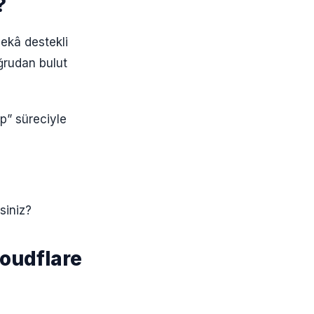
?
zekâ destekli
oğrudan bulut
p” süreciyle
siniz?
loudflare