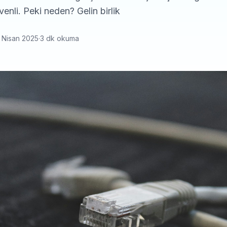
venli. Peki neden? Gelin birlik
 Nisan 2025
·
3 dk okuma