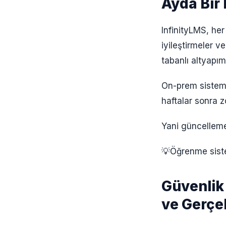
Ayda Bir
InfinityLMS, her
iyileştirmeler v
tabanlı altyapım
On-prem sisteml
haftalar sonra zo
Yani güncelleme b
💡Öğrenme sistem
Güvenlik 
ve Gerçe