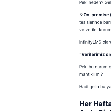
Peki neden? Geli
💡
On-premise 
tesislerinde bar
ve veriler kurum
InfinityLMS olar
“Verilerimiz dı
Peki bu durum 
mantıklı mı?
Hadi gelin bu ya
Her Haft