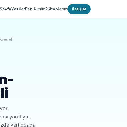
Sayfa
Yazılar
Ben Kimim?
Kitaplarım
İletişim
-bedeli
n-
li
yor.
ası yaratıyor.
zde veri odada