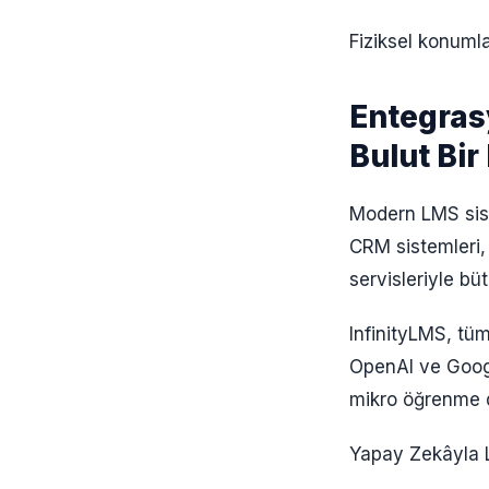
Fiziksel konumla
Entegras
Bulut Bir
Modern LMS siste
CRM sistemleri, 
servisleriyle bü
InfinityLMS, tü
OpenAI ve Google
mikro öğrenme d
Yapay Zekâyla 