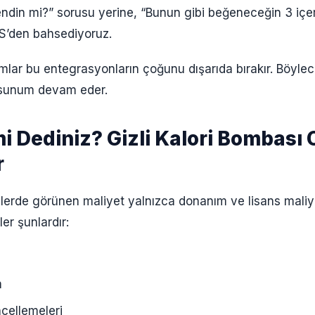
endin mi?” sorusu yerine, “Bunun gibi beğeneceğin 3 içe
MS’den bahsediyoruz.
lar bu entegrasyonların çoğunu dışarıda bırakır. Böyl
 sunum devam eder.
mi Dediniz? Gizli Kalori Bombası
r
erde görünen maliyet yalnızca donanım ve lisans maliye
ler şunlardır:
m
cellemeleri