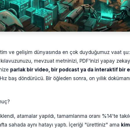
eğitim ve gelişim dünyasında en çok duyduğumuz vaat şu:
kılavuzunuzu, mevzuat metninizi, PDF'inizi yapay zekaya
inize
parlak bir video, bir podcast ya da interaktif bi
 Hız baş döndürücü. Bir öğleden sonra, on yıllık doküma
onuç?
lendi, atamalar yapıldı, tamamlanma oranı %14'te takıl
afta sahada aynı hatayı yaptı. İçeriği "ürettiniz" ama
kim