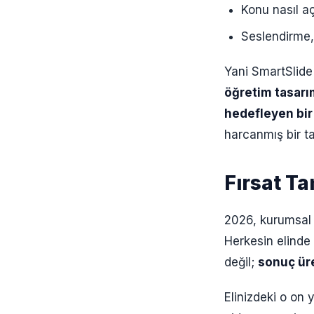
Konu nasıl a
Seslendirme, 
Yani SmartSlide i
öğretim tasarım
hedefleyen bir
harcanmış bir ta
Fırsat T
2026, kurumsal 
Herkesin elinde 
değil;
sonuç üre
Elinizdeki o on