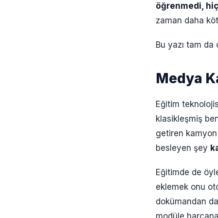
öğrenmedi, hiç
zaman daha kötü
Bu yazı tam da o
Medya Ka
Eğitim teknolojis
klasikleşmiş be
getiren kamyon g
besleyen şey
k
Eğitimde de öyl
eklemek onu oto
dokümandan daha
modüle harcan