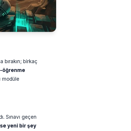
 bırakın; birkaç
r e-öğrenme
nı modüle
dı. Sınavı geçen
se yeni bir şey