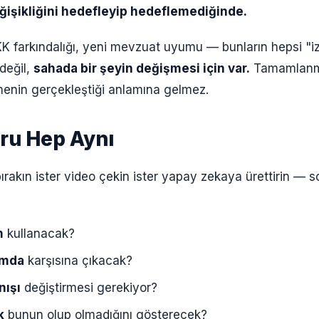
eğişikliğini hedefleyip hedeflemediğinde.
KK farkındalığı, yeni mevzuat uyumu — bunların hepsi "i
değil,
sahada bir şeyin değişmesi için var.
Tamamlanm
enin gerçekleştiği anlamına gelmez.
ru Hep Aynı
rakın ister video çekin ister yapay zekaya ürettirin — s
m
kullanacak?
amda
karşısına çıkacak?
nışı
değiştirmesi gerekiyor?
k
bunun olup olmadığını gösterecek?