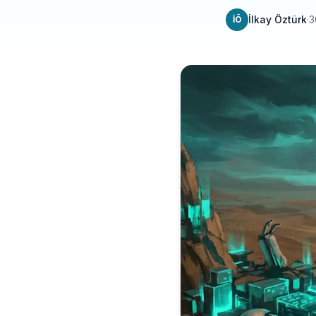
İlkay Öztürk
·
3
İÖ